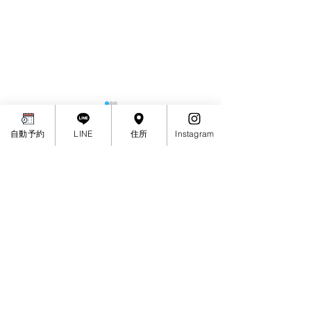
令和8年4月のお休みと臨
時営業について
自動予約
LINE
住所
Instagram
令和8年4月のお休みと臨時営
コメント
業について
11月のお休みと
コメントを追加…
について
＼check／