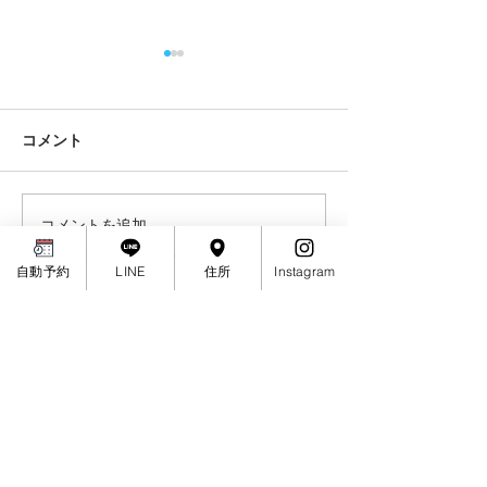
1月8日成人の日について
11月の祝日&11/
や祭りについて
あけましておめでとうござい
ます🌅 本年もみなさま宜しく
11/3(金)文化の
コメント
お願い致します😉👍 ことし
開いております。 11
も夫婦ふたり力を合わせて頑
勤労感謝の日は定
張ってまいります!!!! 1月8日
お休みです。 よ
コメントを追加…
(月)成人の日は通常どおりで
します＾＾ 11/5(
す。 8:30-12:00/15:30-20:00
３号線ではんや祭
自動予約
LINE
住所
Instagram
可能な方は自動予約をご利用
め昼前から夕方16:
ください😙👍...
予約お取りできま
＼check／
承ください。