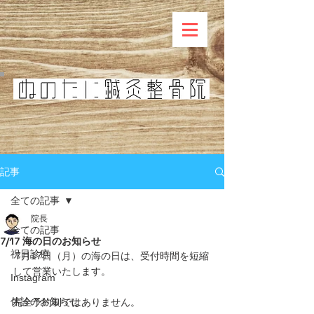
記事
全ての記事
院長
全ての記事
7/17 海の日のお知らせ
祝日診療
 7月17日（月）の海の日は、受付時間を短縮
して営業いたします。 
Instagram
休診のお知らせ
完全予約制ではありません。