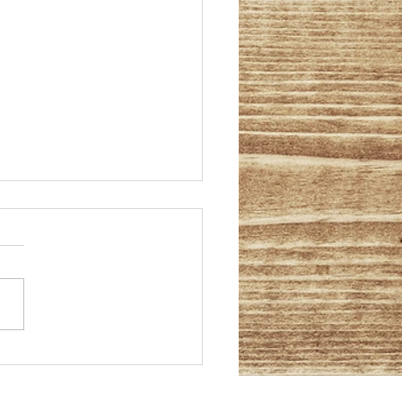
月の祝日&11/5(日)はんや祭
ついて
3(金)文化の日は通常通り開い
ます。 11/23(木)勤労感謝
は定休日なのでお休みです。
しくお願いします＾＾
5(日)ですが、３号線ではんや
開催のため昼前から夕方
:30までご予約お取りできませ