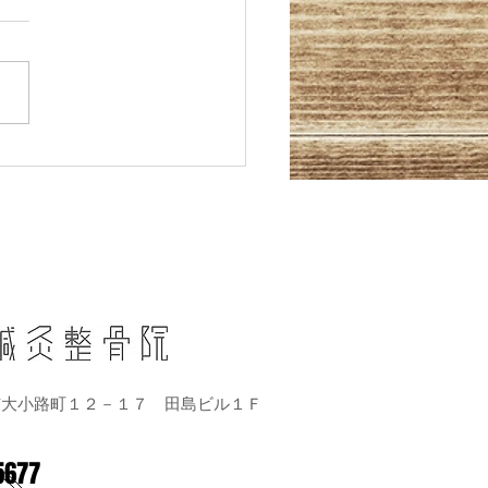
後休診
にちは。 まだまだ残暑厳し
が続いていますね。みなさん
ご自愛くださいね('◇')ゞ 9
2日(月)は川内大綱引きです
 当院の前、15時半から国道3
は交通規制となります。 今
大小路側での開催となります
当院も、 午前のみ営業し、
お休み...
６
市大小路町１２－１７ 田島ビル１Ｆ
5677