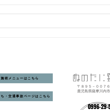
め午
こん
い日
どうぞ
月2
11月のお休みと臨時営業につ
ね。
いて
号線
回は
ので
午後は
施術メニューはこちら
〒８９５－００７
鹿児島県薩摩川内
うち・交通事故ページはこちら
0996-29-