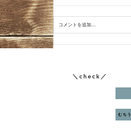
業について
令和8年4月のお休みと臨時営業
について
コメントを追加…
＼check／
むち