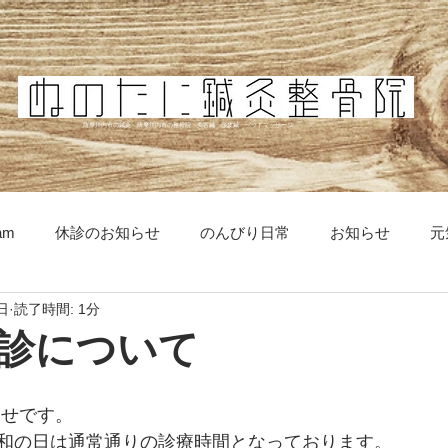
薩摩川内市の鍼灸 薩摩川内市の整骨院 美容鍼 頭皮鍼 ヘッドマッサージ
ram
休診のお知らせ
のんびり日常
お知らせ
元
日
読了時間: 1分
診について
らせです。
和の日は通常通りの診療時間となっております。