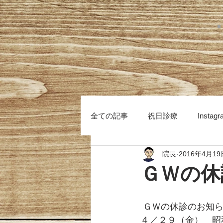
全ての記事
祝日診療
Instag
院長
2016年4月19
ＧＷの休
 ＧＷの休診のお知
４／２９（金）　昭