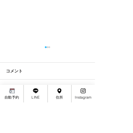
1月8日成人の日について
11月の祝日&11/
や祭りについて
あけましておめでとうござい
ます🌅 本年もみなさま宜しく
11/3(金)文化の
コメント
お願い致します😉👍 ことし
開いております。 11
も夫婦ふたり力を合わせて頑
勤労感謝の日は定
張ってまいります!!!! 1月8日
お休みです。 よ
コメントを追加…
自動予約
LINE
住所
Instagram
(月)成人の日は通常どおりで
します＾＾ 11/5(
す。 8:30-12:00/15:30-20:00
３号線ではんや祭
可能な方は自動予約をご利用
め昼前から夕方16:
ください😙👍...
予約お取りできま
＼check／
承ください。