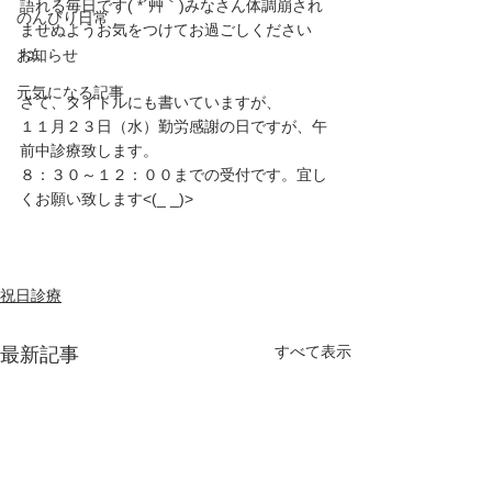
語れる毎日です( *´艸｀)みなさん体調崩され
のんびり日常
ませぬようお気をつけてお過ごしください
ね。
お知らせ
元気になる記事
さて、タイトルにも書いていますが、
１１月２３日（水）勤労感謝の日ですが、午
前中診療致します。
８：３０～１２：００までの受付です。宜し
くお願い致します<(_ _)>
祝日診療
すべて表示
最新記事