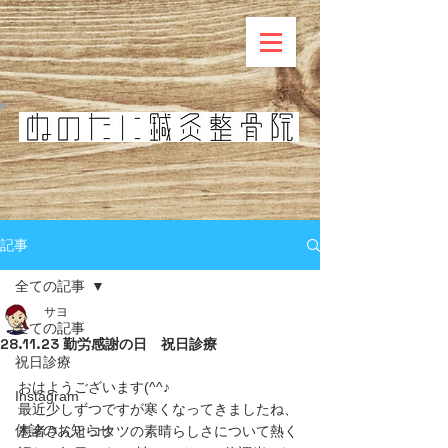
記事
全ての記事
サヨ
全ての記事
28.11.23 勤労感謝の日 祝日診療
祝日診療
おはようございます(^^♪
Instagram
最近少しずつですが寒くなってきましたね、
休診のお知らせ
患者さんとコタツの素晴らしさについて熱く